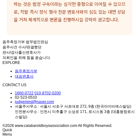
하는 것은 법정 구속이라는 심각한 중형으로 이어질 수 있으므
로, 적발 즉시 정식 형사 전문 변호사와의 심도 있는 대면 상담
을 거쳐 체계적으로 변론을 진행하시길 강력히 권고합니다.
음주측정거부 법무법인판심
음주사건 수사/판결했던
판사/검사출신변호사가
의뢰인을 위해 힘을 쏟습니다.
EXPLORE
음주측정거부
대표변호사
CONTACT US
1660-0722
010-8702-0200
02-523-0533
judgemind@naver.com
서울주사무소 : 서울시 서초구 서초대로 272, 9층 (한국아이비에스빌딩)
인천분사무소 : 인천시 미추홀구 소성로 171, 로시스동 3층 (대흥평창로시
스빌딩)
©2026 www.calabaroldboysassociation.com All Rights Reserved.
Quick
Menu